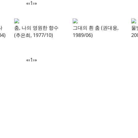
«
‹
1
›
»
나
춤, 나의 영원한 향수
그대의 흰 춤 (권대웅,
물
4)
(추은희, 1977/10)
1989/06)
20
«
‹
1
›
»