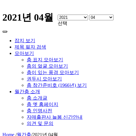
2021년 04월
선택
잡지 보기
제목 필자 검색
모아보기
춤 표지 모아보기
춤의 얼굴 모아보기
춤이 있는 풍경 모아보기
권두시 모아보기
춤 창간준비호 (1966년) 보기
월간춤 소개
춤 소개글
춤 옛 홈페이지
춤 인명사전
자매출판사 늘봄 신간안내
의견 및 문의
Home
/
월간춤
/
2021년 04월