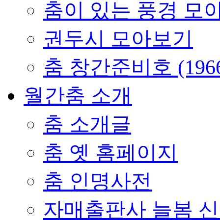
춤이 있는 풍경 모
권두시 모아보기
춤 창간준비호 (196
월간춤 소개
춤 소개글
춤 옛 홈페이지
춤 인명사전
자매출판사 늘봄 