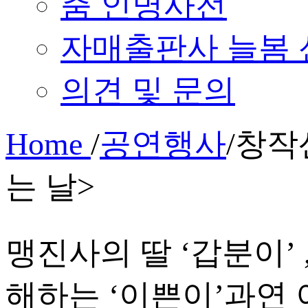
춤 인명사전
자매출판사 늘봄
의견 및 문의
Home
/
공연행사
/
창작
는 날>
맹진사의 딸 ‘갑분이’ 
해하는 ‘이쁜이’과연