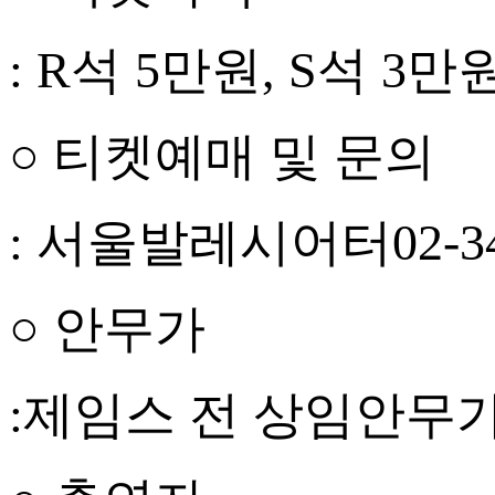
: R석 5만원, S석 3만
○ 티켓예매 및 문의
: 서울발레시어터02-34
○ 안무가
:제임스 전 상임안무