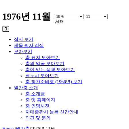
1976년 11월
선택
잡지 보기
제목 필자 검색
모아보기
춤 표지 모아보기
춤의 얼굴 모아보기
춤이 있는 풍경 모아보기
권두시 모아보기
춤 창간준비호 (1966년) 보기
월간춤 소개
춤 소개글
춤 옛 홈페이지
춤 인명사전
자매출판사 늘봄 신간안내
의견 및 문의
Home
/
월간춤
/
1976년 11월