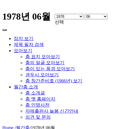
1978년 06월
선택
잡지 보기
제목 필자 검색
모아보기
춤 표지 모아보기
춤의 얼굴 모아보기
춤이 있는 풍경 모아보기
권두시 모아보기
춤 창간준비호 (1966년) 보기
월간춤 소개
춤 소개글
춤 옛 홈페이지
춤 인명사전
자매출판사 늘봄 신간안내
의견 및 문의
Home
/
월간춤
/
1978년 06월