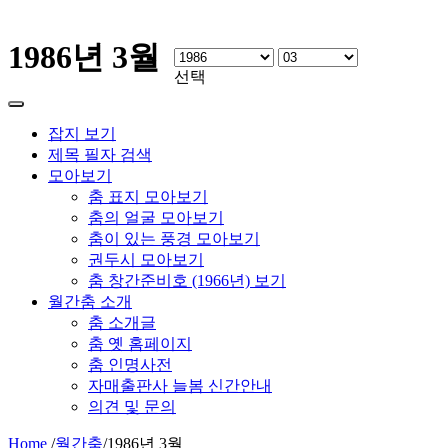
1986년 3월
선택
잡지 보기
제목 필자 검색
모아보기
춤 표지 모아보기
춤의 얼굴 모아보기
춤이 있는 풍경 모아보기
권두시 모아보기
춤 창간준비호 (1966년) 보기
월간춤 소개
춤 소개글
춤 옛 홈페이지
춤 인명사전
자매출판사 늘봄 신간안내
의견 및 문의
Home
/
월간춤
/
1986년 3월