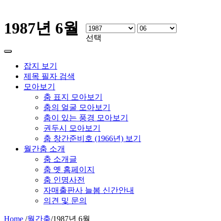
1987년 6월
선택
잡지 보기
제목 필자 검색
모아보기
춤 표지 모아보기
춤의 얼굴 모아보기
춤이 있는 풍경 모아보기
권두시 모아보기
춤 창간준비호 (1966년) 보기
월간춤 소개
춤 소개글
춤 옛 홈페이지
춤 인명사전
자매출판사 늘봄 신간안내
의견 및 문의
Home
/
월간춤
/
1987년 6월