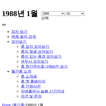
1988년 1월
선택
잡지 보기
제목 필자 검색
모아보기
춤 표지 모아보기
춤의 얼굴 모아보기
춤이 있는 풍경 모아보기
권두시 모아보기
춤 창간준비호 (1966년) 보기
월간춤 소개
춤 소개글
춤 옛 홈페이지
춤 인명사전
자매출판사 늘봄 신간안내
의견 및 문의
Home
/
월간춤
/
1988년 1월