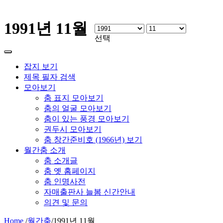
1991년 11월
선택
잡지 보기
제목 필자 검색
모아보기
춤 표지 모아보기
춤의 얼굴 모아보기
춤이 있는 풍경 모아보기
권두시 모아보기
춤 창간준비호 (1966년) 보기
월간춤 소개
춤 소개글
춤 옛 홈페이지
춤 인명사전
자매출판사 늘봄 신간안내
의견 및 문의
Home
/
월간춤
/
1991년 11월