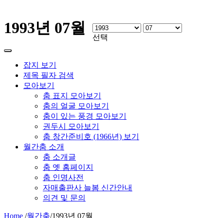
1993년 07월
선택
잡지 보기
제목 필자 검색
모아보기
춤 표지 모아보기
춤의 얼굴 모아보기
춤이 있는 풍경 모아보기
권두시 모아보기
춤 창간준비호 (1966년) 보기
월간춤 소개
춤 소개글
춤 옛 홈페이지
춤 인명사전
자매출판사 늘봄 신간안내
의견 및 문의
Home
/
월간춤
/
1993년 07월