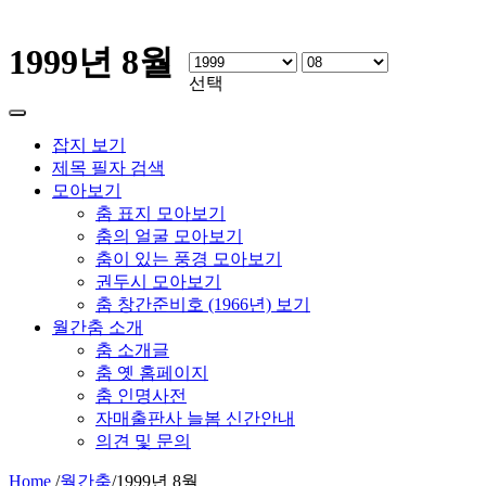
1999년 8월
선택
잡지 보기
제목 필자 검색
모아보기
춤 표지 모아보기
춤의 얼굴 모아보기
춤이 있는 풍경 모아보기
권두시 모아보기
춤 창간준비호 (1966년) 보기
월간춤 소개
춤 소개글
춤 옛 홈페이지
춤 인명사전
자매출판사 늘봄 신간안내
의견 및 문의
Home
/
월간춤
/
1999년 8월