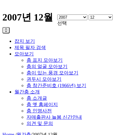
2007년 12월
선택
잡지 보기
제목 필자 검색
모아보기
춤 표지 모아보기
춤의 얼굴 모아보기
춤이 있는 풍경 모아보기
권두시 모아보기
춤 창간준비호 (1966년) 보기
월간춤 소개
춤 소개글
춤 옛 홈페이지
춤 인명사전
자매출판사 늘봄 신간안내
의견 및 문의
Home
/
월간춤
/
2007년 12월