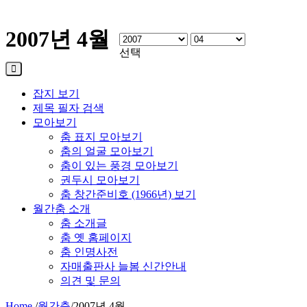
2007년 4월
선택
잡지 보기
제목 필자 검색
모아보기
춤 표지 모아보기
춤의 얼굴 모아보기
춤이 있는 풍경 모아보기
권두시 모아보기
춤 창간준비호 (1966년) 보기
월간춤 소개
춤 소개글
춤 옛 홈페이지
춤 인명사전
자매출판사 늘봄 신간안내
의견 및 문의
Home
/
월간춤
/
2007년 4월