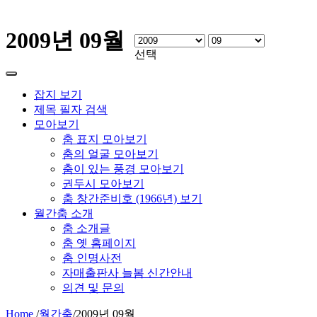
2009년 09월
선택
잡지 보기
제목 필자 검색
모아보기
춤 표지 모아보기
춤의 얼굴 모아보기
춤이 있는 풍경 모아보기
권두시 모아보기
춤 창간준비호 (1966년) 보기
월간춤 소개
춤 소개글
춤 옛 홈페이지
춤 인명사전
자매출판사 늘봄 신간안내
의견 및 문의
Home
/
월간춤
/
2009년 09월