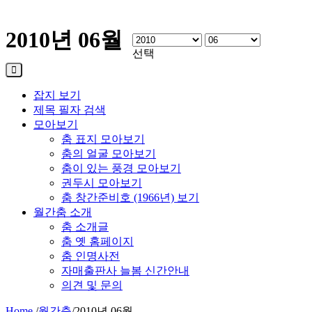
2010년 06월
선택
잡지 보기
제목 필자 검색
모아보기
춤 표지 모아보기
춤의 얼굴 모아보기
춤이 있는 풍경 모아보기
권두시 모아보기
춤 창간준비호 (1966년) 보기
월간춤 소개
춤 소개글
춤 옛 홈페이지
춤 인명사전
자매출판사 늘봄 신간안내
의견 및 문의
Home
/
월간춤
/
2010년 06월