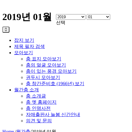
2019년 01월
선택
잡지 보기
제목 필자 검색
모아보기
춤 표지 모아보기
춤의 얼굴 모아보기
춤이 있는 풍경 모아보기
권두시 모아보기
춤 창간준비호 (1966년) 보기
월간춤 소개
춤 소개글
춤 옛 홈페이지
춤 인명사전
자매출판사 늘봄 신간안내
의견 및 문의
Home
/
월간춤
/
2019년 01월