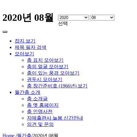
2020년 08월
선택
잡지 보기
제목 필자 검색
모아보기
춤 표지 모아보기
춤의 얼굴 모아보기
춤이 있는 풍경 모아보기
권두시 모아보기
춤 창간준비호 (1966년) 보기
월간춤 소개
춤 소개글
춤 옛 홈페이지
춤 인명사전
자매출판사 늘봄 신간안내
의견 및 문의
Home
/
월간춤
/
2020년 08월