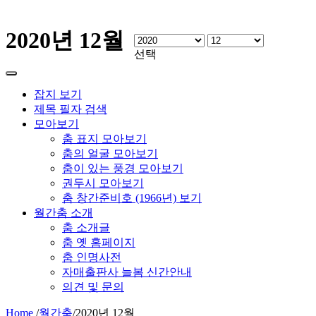
2020년 12월
선택
잡지 보기
제목 필자 검색
모아보기
춤 표지 모아보기
춤의 얼굴 모아보기
춤이 있는 풍경 모아보기
권두시 모아보기
춤 창간준비호 (1966년) 보기
월간춤 소개
춤 소개글
춤 옛 홈페이지
춤 인명사전
자매출판사 늘봄 신간안내
의견 및 문의
Home
/
월간춤
/
2020년 12월