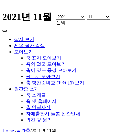
2021년 11월
선택
잡지 보기
제목 필자 검색
모아보기
춤 표지 모아보기
춤의 얼굴 모아보기
춤이 있는 풍경 모아보기
권두시 모아보기
춤 창간준비호 (1966년) 보기
월간춤 소개
춤 소개글
춤 옛 홈페이지
춤 인명사전
자매출판사 늘봄 신간안내
의견 및 문의
Home
/
월간춤
/
2021년 11월