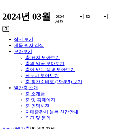
2024년 03월
선택
잡지 보기
제목 필자 검색
모아보기
춤 표지 모아보기
춤의 얼굴 모아보기
춤이 있는 풍경 모아보기
권두시 모아보기
춤 창간준비호 (1966년) 보기
월간춤 소개
춤 소개글
춤 옛 홈페이지
춤 인명사전
자매출판사 늘봄 신간안내
의견 및 문의
Home
/
월간춤
/
2024년 03월