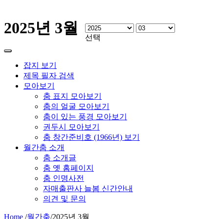
2025년 3월
선택
잡지 보기
제목 필자 검색
모아보기
춤 표지 모아보기
춤의 얼굴 모아보기
춤이 있는 풍경 모아보기
권두시 모아보기
춤 창간준비호 (1966년) 보기
월간춤 소개
춤 소개글
춤 옛 홈페이지
춤 인명사전
자매출판사 늘봄 신간안내
의견 및 문의
Home
/
월간춤
/
2025년 3월