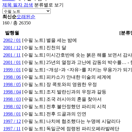
제목 필자 검색
분류별로 보기
최신순
오래된순
160 / 총 26350
발행월
[분류
2002 / 01
[수필 노트] 별을 세는 밤에
2001 / 12
[수필 노트] 진천의 달
2001 / 11
[수필 노트] 미시간호반에 솟는 붉은 해를 보면서 감사
2001 / 01
[수필 노트] 25년의 열정과 고난에 감동의 박수를…
1999 / 01
[수필 노트] <개성>과 <자유>를 지키는 무용가가 되기
1998 / 06
[수필 노트] 피카소가 안내한 미술의 세계에
1998 / 05
[수필 노트] 장 콕토와의 영원한 우정
1998 / 04
[수필 노트] 조지 발란신과의 우정과 갈등
1998 / 03
[수필 노트] 조국 러시아의 혼을 찾아서
1998 / 02
[수필 노트] 전후 불안정했던 파리의 시적
1998 / 01
[수필 노트] 전후 드골과의 인연
1997 / 12
[수필 노트] 나치에 협조했다는 누명에 시달리다
1997 / 11
[수필 노트] 독일군에 점령된 파리오페라발레단