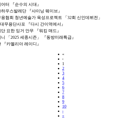
레시어터 『순수의 시대』
페라하우스발레단 『샤이닝 웨이브』
대무용협회 청년예술가 육성프로젝트 「32회 신인데뷔전」
&현대무용단사포 『다시 간이역에서』
레단 요한 잉거 안무 『워킹 매드』
퍼니 「2025 세종시즌」 『동방미래특급』
레단 『카멜리아 레이디』
«
‹
1
2
3
4
5
6
7
8
9
10
›
»