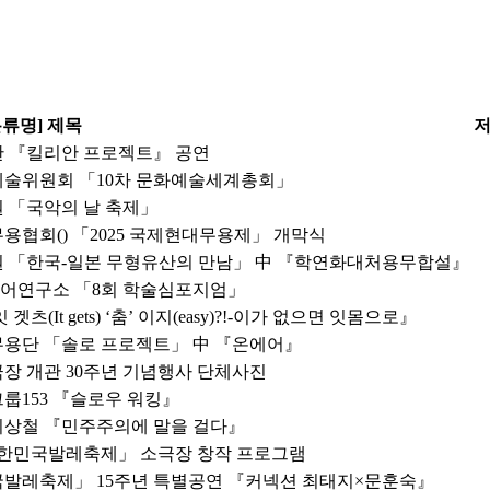
분류명] 제목
단 『킬리안 프로젝트』 공연
화예술위원회 「10차 문화예술세계총회」
원 「국악의 날 축제」
용협회() 「2025 국제현대무용제」 개막식
악원 「한국-일본 무형유산의 만남」 中 『학연화대처용무합설』
미디어연구소 「8회 학술심포지엄」
It gets) ‘춤’ 이지(easy)?!-이가 없으면 잇몸으로』
대무용단 「솔로 프로젝트」 中 『온에어』
극장 개관 30주년 기념행사 단체사진
그룹153 『슬로우 워킹』
&최상철 『민주주의에 말을 걸다』
5 대한민국발레축제」 소극장 창작 프로그램
민국발레축제」 15주년 특별공연 『커넥션 최태지×문훈숙』