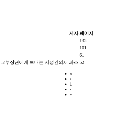
저자
페이지
135
101
61
 문교부장관에게 보내는 시정건의서
파조
52
«
‹
1
›
»