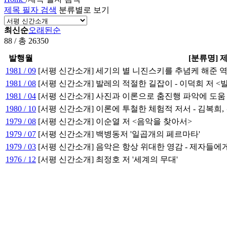
제목 필자 검색
분류별로 보기
최신순
오래된순
88 / 총 26350
발행월
[분류명] 
1981 / 09
[서평 신간소개] 세기의 별 니진스키를 추념케 해준 역
1981 / 08
[서평 신간소개] 발레의 적절한 길잡이 - 이덕희 저 
1981 / 04
[서평 신간소개] 사진과 이론으로 춤진행 파악에 도움 
1980 / 10
[서평 신간소개] 이론에 투철한 체험적 저서 - 김복희
1979 / 08
[서평 신간소개] 이순열 저 <음악을 찾아서>
1979 / 07
[서평 신간소개] 백병동저 '일곱개의 페르마타'
1979 / 03
[서평 신간소개] 음악은 항상 위대한 영감 - 제자들
1976 / 12
[서평 신간소개] 최정호 저 '세계의 무대'