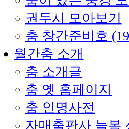
춤이 있는 풍경 
권두시 모아보기
춤 창간준비호 (19
월간춤 소개
춤 소개글
춤 옛 홈페이지
춤 인명사전
자매출판사 늘봄